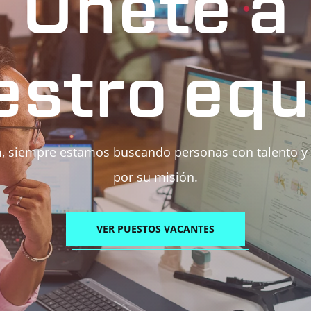
Únete a
estro equ
, siempre estamos buscando personas con talento y
por su misión.
VER PUESTOS VACANTES