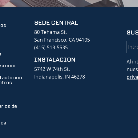
SEDE CENTRAL
ios
80 Tehama St,
SUS
San Francisco, CA 94105
Corr
(415) 513-5535
elec
s
INSTALACIÓN
Al in
sroom
5742 W 74th St,
nues
Indianapolis, IN 46278
priv
tacte con
otros
arios de
ses