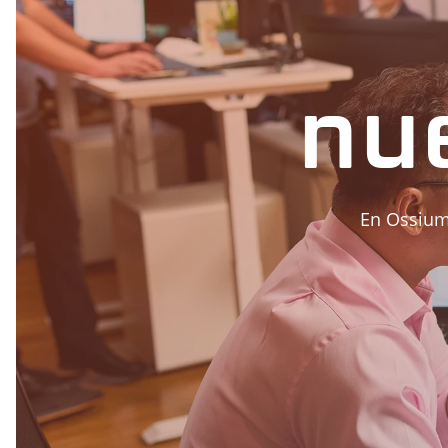
nu
En Ossium